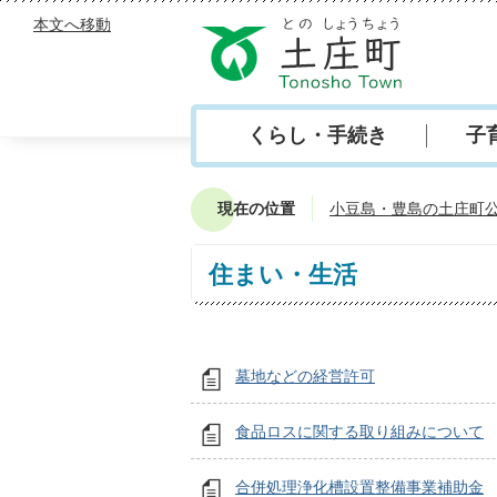
本文へ移動
くらし・手続き
子
現在の位置
小豆島・豊島の土庄町
住まい・生活
墓地などの経営許可
食品ロスに関する取り組みについて
合併処理浄化槽設置整備事業補助金