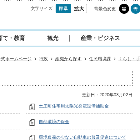
文字サイズ
背景色変更
育て・教育
観光
産業・ビジネス
公式ホームページ
行政
組織から探す
住民環境課
くらし・
更新日：2020年03月02日
土庄町住宅用太陽光発電設備補助金
自然環境の保全
環境負荷の少ない自動車の普及促進について