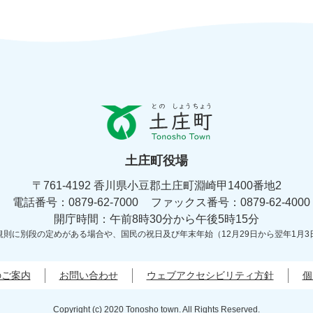
と
の
し
ょ
土庄町役場
う
ち
〒761-4192 香川県小豆郡土庄町淵崎甲1400番地2
ょ
電話番号：0879-62-7000
う
ファックス番号：0879-62-4000
土
開庁時間：午前8時30分から午後5時15分
庄
規則に別段の定めがある場合や、
国民の祝日及び年末年始（12月29日から翌年1月3
町
Tonosyo
Town
のご案内
お問い合わせ
ウェブアクセシビリティ方針
個
Copyright (c) 2020 Tonosho town. All Rights Reserved.