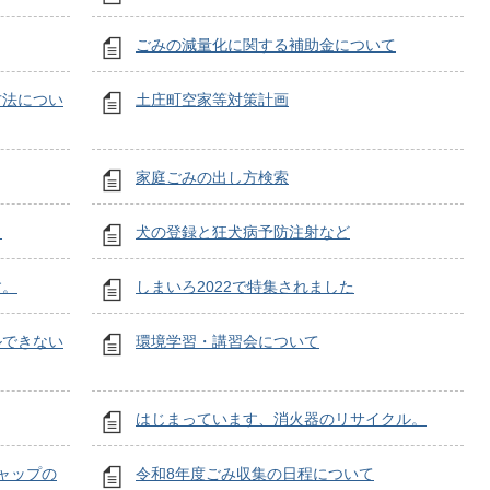
ごみの減量化に関する補助金について
方法につい
土庄町空家等対策計画
家庭ごみの出し方検索
）
犬の登録と狂犬病予防注射など
す。
しまいろ2022で特集されました
ルできない
環境学習・講習会について
はじまっています、消火器のリサイクル。
ャップの
令和8年度ごみ収集の日程について