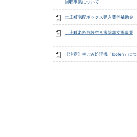
回収事業について
土庄町宅配ボックス購入費等補助金
土庄町老朽危険空き家除却支援事業
【注意】生ごみ処理機「loofen」に