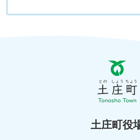
と
の
し
ょ
う
ち
土庄町役
ょ