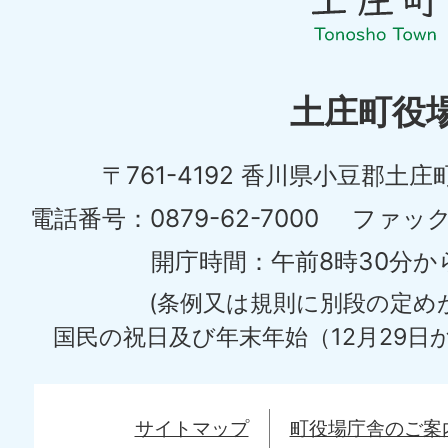
ょ
う
ち
土庄町役
ょ
〒761-4192 香川県小豆郡土庄
う
土
電話番号：0879-62-7000
ファックス
庄
開庁時間：午前8時30分か
町
(条例又は規則に別段の定め
Tonosyo
国民の祝日及び年末年始（12月29日か
Town
サイトマップ
町役場庁舎のご案