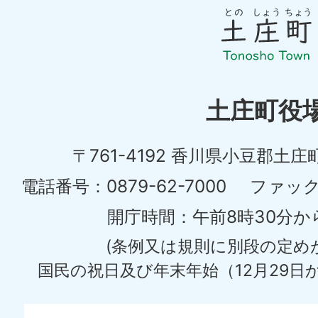
の
し
ょ
う
ち
土庄町役
ょ
〒761-4192 香川県小豆郡土庄
う
土
電話番号：0879-62-7000
ファックス
庄
開庁時間：午前8時30分か
町
(条例又は規則に別段の定め
Tonosyo
国民の祝日及び年末年始（12月29日か
Town