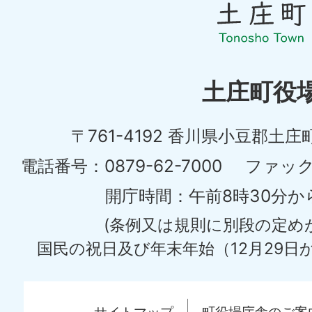
し
ょ
う
ち
土庄町役
ょ
〒761-4192 香川県小豆郡土庄
う
土
電話番号：0879-62-7000
ファックス
庄
開庁時間：午前8時30分か
町
(条例又は規則に別段の定め
Tonosyo
国民の祝日及び年末年始（12月29日か
Town