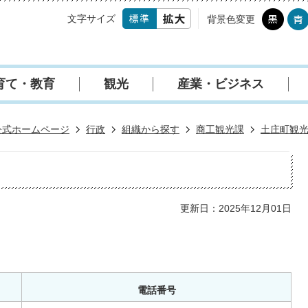
文字サイズ
背景色変更
育て・教育
観光
産業・ビジネス
公式ホームページ
行政
組織から探す
商工観光課
土庄町観
更新日：2025年12月01日
電話番号