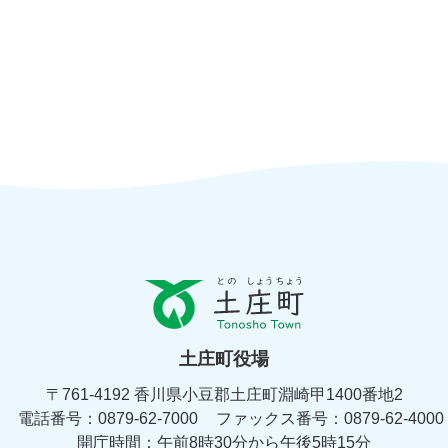
と
の
し
ょ
土庄町役場
う
ち
〒761-4192 香川県小豆郡土庄町淵崎甲1400番地2
ょ
電話番号：0879-62-7000
う
ファックス番号：0879-62-4000
土
開庁時間：午前8時30分から午後5時15分