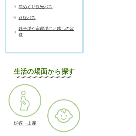
島めぐり観光バス
路線バス
銚子渓や寒霞渓にお越しの皆
様
生活の場面から探す
妊娠・出産