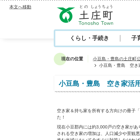
本文へ移動
くらし・手続き
子
現在の位置
小豆島・豊島の土庄町
小豆島・豊島 空き
小豆島・豊島 空き家活
空き家＆持ち家を所有する方向けの冊子「
た！
現在小豆郡内には約3,000戸の空き家
される空き家の増加は、人口減少や景観悪