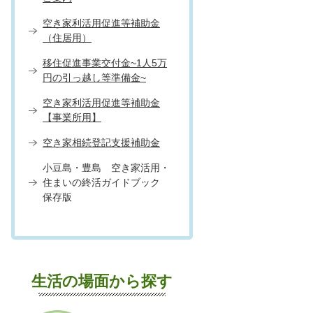
空き家利活用促進等補助金
（住居用）
移住促進事業交付金~1人5万
円の引っ越し等準備金~
空き家利活用促進等補助金
【事業所用】
空き家相続登記支援補助金
小豆島・豊島 空き家活用・
住まいの終活ガイドブック
保存版
生活の場面から探す