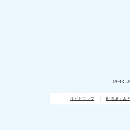
(条例又は
サイトマップ
町役場庁舎