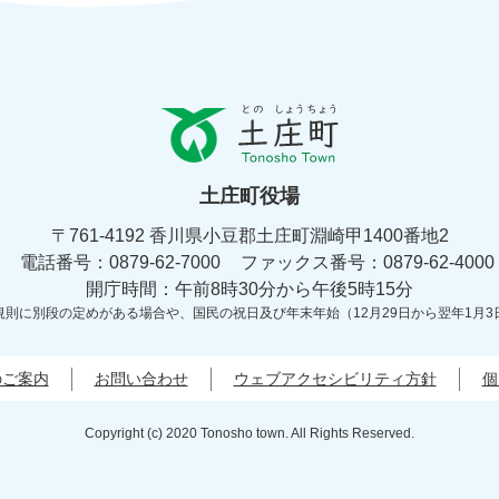
と
の
し
ょ
土庄町役場
う
ち
〒761-4192 香川県小豆郡土庄町淵崎甲1400番地2
ょ
電話番号：0879-62-7000
う
ファックス番号：0879-62-4000
土
開庁時間：午前8時30分から午後5時15分
庄
規則に別段の定めがある場合や、
国民の祝日及び年末年始（12月29日から翌年1月3
町
Tonosyo
Town
のご案内
お問い合わせ
ウェブアクセシビリティ方針
個
Copyright (c) 2020 Tonosho town. All Rights Reserved.