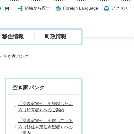
組織から探す
Foreign Language
アクセス
移住情報
町政情報
空き家バンク
空き家バンク
「空き家物件」を登録したい
方（所有者）へのご案内
「空き家物件」を探している
方（移住や定住希望者）への
ご案内