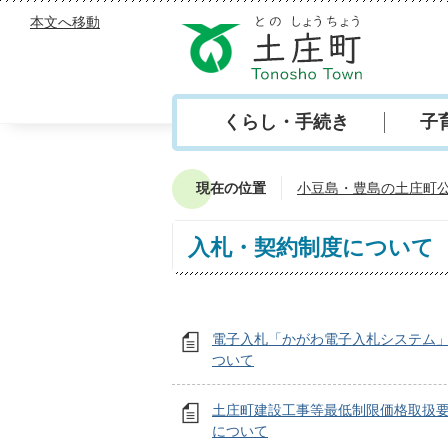
本文へ移動
くらし・手続き
子
現在の位置
小豆島・豊島の土庄町
入札・契約制度について
電子入札「かがわ電子入札システム
ついて
土庄町建設工事等最低制限価格取扱
について