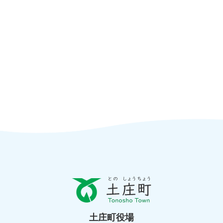
と
の
し
ょ
土庄町役場
う