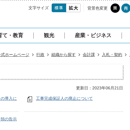
文字サイズ
背景色変更
育て・教育
観光
産業・ビジネス
公式ホームページ
行政
組織から探す
会計課
入札・契約
更新日：2023年06月21日
」の導入に
工事完成保証人の廃止について
要領の告示