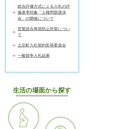
総合評価方式による入札の評
価基準対象「人権問題講演
会」の開催について
官製談合再発防止対策につい
て
土庄町入札契約監視委員会
一般競争入札結果
生活の場面から探す