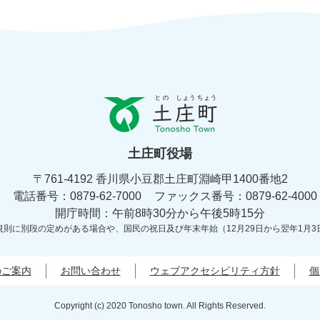
と
の
し
ょ
土庄町役場
う
ち
〒761-4192 香川県小豆郡土庄町淵崎甲1400番地2
ょ
電話番号：0879-62-7000
う
ファックス番号：0879-62-4000
土
開庁時間：午前8時30分から午後5時15分
庄
規則に別段の定めがある場合や、
国民の祝日及び年末年始（12月29日から翌年1月3
町
Tonosyo
Town
のご案内
お問い合わせ
ウェブアクセシビリティ方針
個
Copyright (c) 2020 Tonosho town. All Rights Reserved.