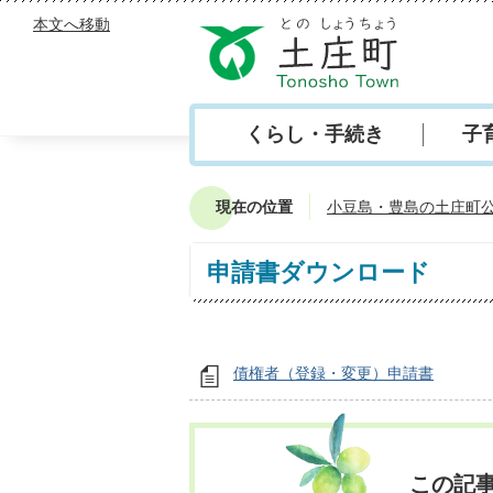
本文へ移動
くらし・手続き
子
現在の位置
小豆島・豊島の土庄町
申請書ダウンロード
債権者（登録・変更）申請書
この記