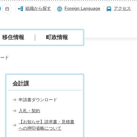
組織から探す
Foreign Language
アクセス
移住情報
町政情報
ロード
会計課
申請書ダウンロード
入札・契約
【お知らせ】請求書・見積書
への押印省略について