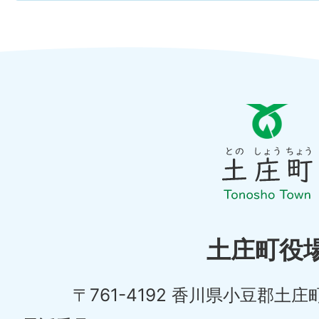
と
の
し
ょ
う
ち
土庄町役
ょ
〒761-4192 香川県小豆郡土庄
う