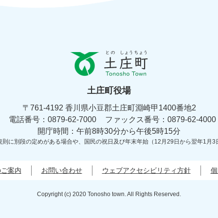
と
の
し
ょ
土庄町役場
う
ち
〒761-4192 香川県小豆郡土庄町淵崎甲1400番地2
ょ
電話番号：0879-62-7000
う
ファックス番号：0879-62-4000
土
開庁時間：午前8時30分から午後5時15分
庄
規則に別段の定めがある場合や、
国民の祝日及び年末年始（12月29日から翌年1月3
町
Tonosyo
Town
のご案内
お問い合わせ
ウェブアクセシビリティ方針
個
Copyright (c) 2020 Tonosho town. All Rights Reserved.