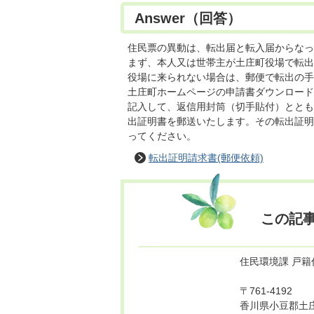
Answer（回答）
住民票の異動は、転出届と転入届からなっ
まず、本人又は世帯主が土庄町役場で転出
役場に来られない場合は、郵便で転出の手
土庄町ホームページの申請書ダウンロード
記入して、返信用封筒（切手貼付）ととも
出証明書を郵送いたします。その転出証明
ってください。
転出証明請求書(郵便依頼)
この記
住民環境課 戸籍
〒761-4192
香川県小豆郡土庄