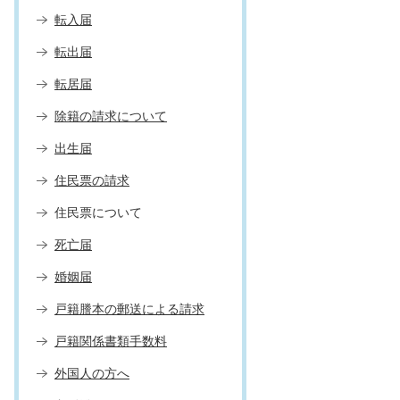
転入届
転出届
転居届
除籍の請求について
出生届
住民票の請求
住民票について
死亡届
婚姻届
戸籍謄本の郵送による請求
戸籍関係書類手数料
外国人の方へ