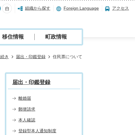
組織から探す
Foreign Language
アクセス
移住情報
町政情報
手続き
届出・印鑑登録
住民票について
届出・印鑑登録
離婚届
郵便請求
本人確認
登録型本人通知制度