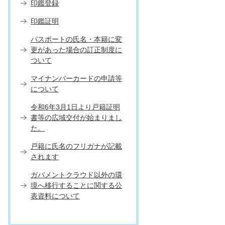
印鑑登録
印鑑証明
パスポートの氏名・本籍に変
更があった場合の訂正制度に
ついて
マイナンバーカードの申請等
について
令和6年3月1日より戸籍証明
書等の広域交付が始まりまし
た。
戸籍に氏名のフリガナが記載
されます
ガバメントクラウド以外の環
境へ移行することに関する公
表資料について