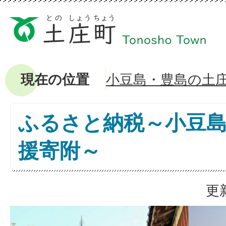
現在の位置
小豆島・豊島の土
ふるさと納税～小豆
援寄附～
更