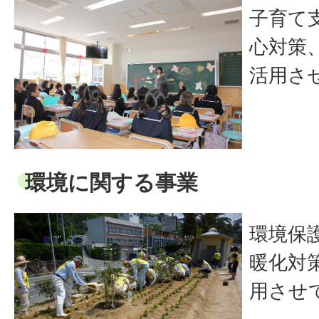
子育て
心対策
活用さ
環境に関する事業
環境保
暖化対
用させ