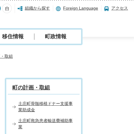
組織から探す
Foreign Language
アクセス
移住情報
町政情報
画・取組
町の計画・取組
土庄町骨髄移植ドナー支援事
業助成金
土庄町救急患者輸送費補助事
業