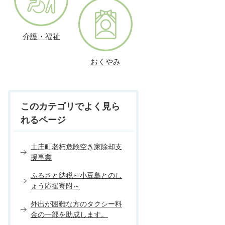
介護・福祉
おくやみ
このカテゴリでよく見ら
れるページ
土庄町老朽危険空き家除却支
援事業
ふるさと納税～小豆島とのし
ょう応援寄附～
外出が困難な方のタクシー料
金の一部を助成します。