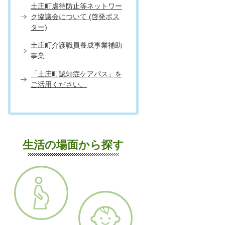
土庄町虐待防止等ネットワー
ク協議会について (啓発ポス
ター)
土庄町介護職員養成事業補助
事業
「土庄町認知症ケアパス」を
ご活用ください。
生活の場面から探す