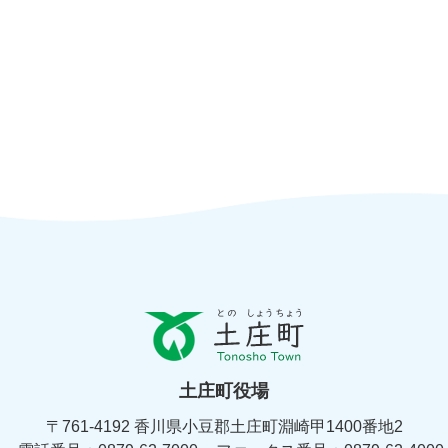
と
の
し
ょ
土庄町役場
う
ち
〒761-4192 香川県小豆郡土庄町淵崎甲1400番地2
ょ