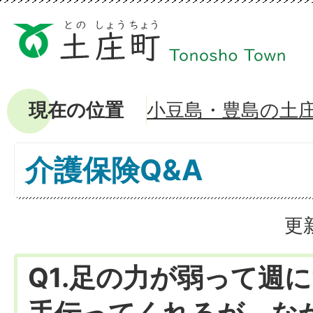
現在の位置
小豆島・豊島の土
介護保険Q&A
更
Q1.足の力が弱って週