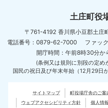
う
ち
土庄町役
ょ
〒761-4192 香川県小豆郡土庄
う
土
電話番号：0879-62-7000
ファックス
庄
開庁時間：午前8時30分か
町
(条例又は規則に別段の定め
Tonosyo
国民の祝日及び年末年始（12月29日か
Town
サイトマップ
町役場庁舎のご案
ウェブアクセシビリティ方針
個人情