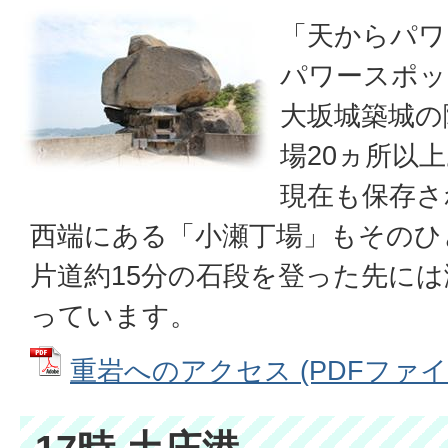
「天からパワ
パワースポッ
大坂城築城の
場20ヵ所以
現在も保存さ
西端にある「小瀬丁場」もそのひ
片道約15分の石段を登った先に
っています。
重岩へのアクセス (PDFファイル: 