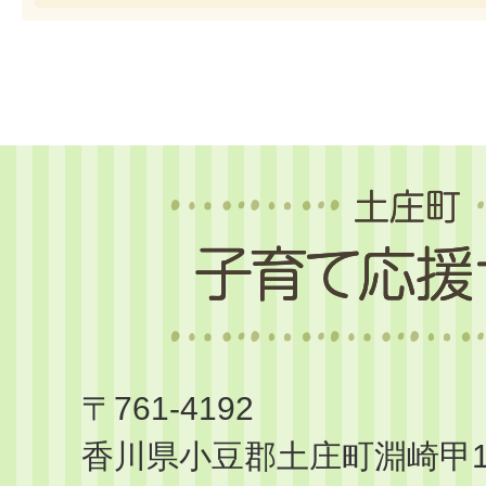
土
庄
町
子
育
て
〒761-4192
応
香川県小豆郡土庄町淵崎甲14
援