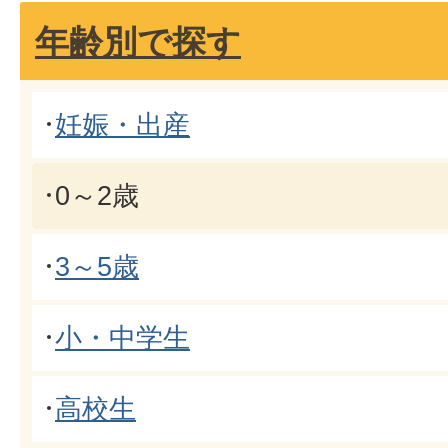
年齢別で探す
妊娠・出産
0～2歳
3～5歳
小・中学生
高校生