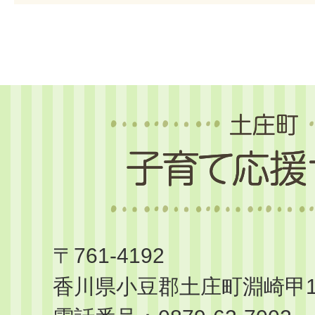
土
庄
町
子
育
て
〒761-4192
応
香川県小豆郡土庄町淵崎甲14
援