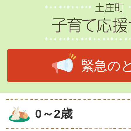
緊急の
0～2歳