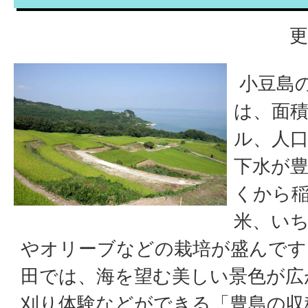
更
小豆島
は、面積
ル、人口
下水が
くから
米、い
やオリーブなどの栽培が盛んです
田では、海を望む美しい景色が広
刈り体験などができる「豊島の収