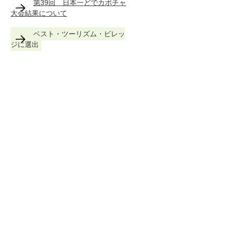
第39回 日本一どでカボチャ
大会結果について
ベスト・ツーリズム・ビレッ
ジに選出