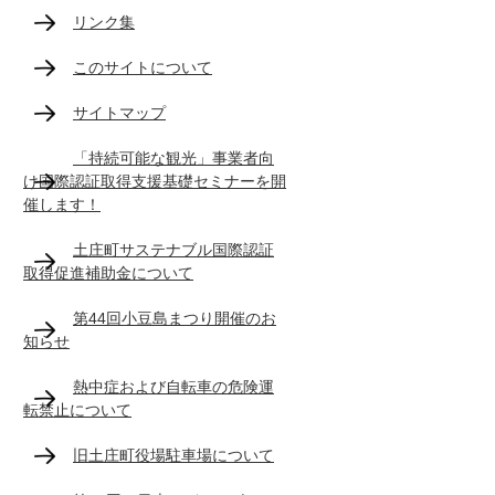
リンク集
このサイトについて
サイトマップ
「持続可能な観光」事業者向
け国際認証取得支援基礎セミナーを開
催します！
土庄町サステナブル国際認証
取得促進補助金について
第44回小豆島まつり開催のお
知らせ
熱中症および自転車の危険運
転禁止について
旧土庄町役場駐車場について