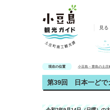
見る
現在の位置
小豆島・豊島の土庄
第39回 日本一ど
令和7年9月14日（日曜）の