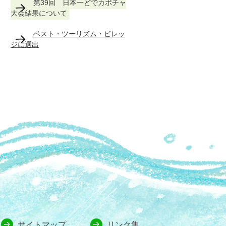
第39回 日本一どでカボチャ
大会結果について
ベスト・ツーリズム・ビレッ
ジに選出
サイトマップ
リンク集