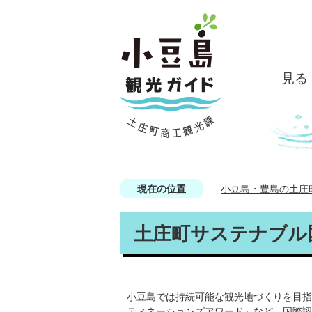
見る
現在の位置
小豆島・豊島の土庄
土庄町サステナブル
小豆島では持続可能な観光地づくりを目指
ティネーションズアワード」など、国際認