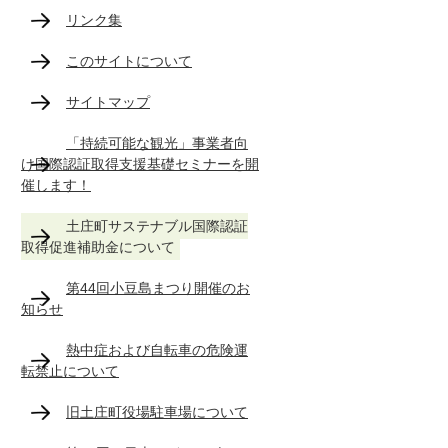
リンク集
このサイトについて
サイトマップ
「持続可能な観光」事業者向
け国際認証取得支援基礎セミナーを開
催します！
土庄町サステナブル国際認証
取得促進補助金について
第44回小豆島まつり開催のお
知らせ
熱中症および自転車の危険運
転禁止について
旧土庄町役場駐車場について