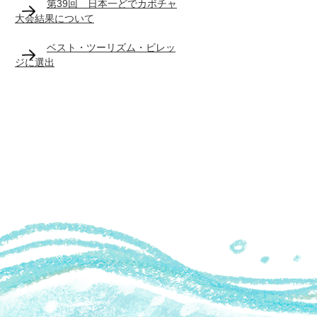
第39回 日本一どでカボチャ
大会結果について
ベスト・ツーリズム・ビレッ
ジに選出