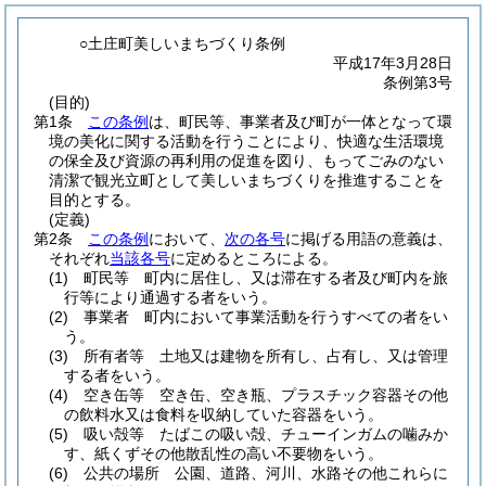
○土庄町美しいまちづくり条例
平成17年3月28日
条例第3号
(目的)
第1条
この条例
は、町民等、事業者及び町が一体となって環
境の美化に関する活動を行うことにより、快適な生活環境
の保全及び資源の再利用の促進を図り、もってごみのない
清潔で観光立町として美しいまちづくりを推進することを
目的とする。
(定義)
第2条
この条例
において、
次の各号
に掲げる用語の意義は、
それぞれ
当該各号
に定めるところによる。
(1)
町民等 町内に居住し、又は滞在する者及び町内を旅
行等により通過する者をいう。
(2)
事業者 町内において事業活動を行うすべての者をい
う。
(3)
所有者等 土地又は建物を所有し、占有し、又は管理
する者をいう。
(4)
空き缶等 空き缶、空き瓶、プラスチック容器その他
の飲料水又は食料を収納していた容器をいう。
(5)
吸い殻等 たばこの吸い殻、チューインガムの噛みか
す、紙くずその他散乱性の高い不要物をいう。
(6)
公共の場所 公園、道路、河川、水路その他これらに