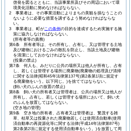
啓発を図るとともに、当該事業所及びその周辺において環
境美化活動に努めなければならない。
2
事業者は、その事業活動によりまちの美観を損なうことの
ないように必要な措置を講ずるよう努めなければならな
い。
3
事業者は、町が
この条例
の目的を達成するため実施する施
策に協力しなければならない。
(所有者等の責務)
第6条
所有者等は、その所有し、占有し、又は管理する土地
及び建物におけるごみの散乱を防止し、当該土地及び建物
を清潔にしておかなければならない。
(投棄の禁止)
第7条
何人も、みだりに公共の場所又は他人が所有し、占有
し、若しくは管理する場所に廃棄物
(廃棄物の処理及び清掃
に関する法律
(昭和45年法律第137号)
第2条第1項に規定す
る廃棄物をいう。以下同じ。)
を捨ててはならない。
(飼い犬のふんの放置の禁止)
第8条
飼い犬の所有者又は管理者は、公共の場所又は他人が
所有し、占有し、若しくは管理する場所において、飼い犬
のふんを放置してはならない。
(空き地の管理)
第9条
空き地の所有者、占有者又は管理者は、繁茂する雑
草、枯草又は投棄された廃棄物若しくは使用済自動車
(使用
済自動車の再資源化等に関する法律
(平成14年法律第87号)
第2条第2項に規定する使用済自動車をいう。)
を放置して周