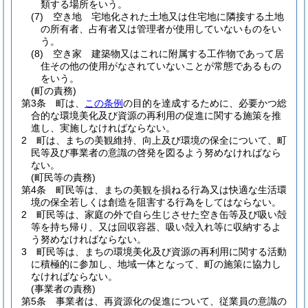
類する場所をいう。
(7)
空き地 宅地化された土地又は住宅地に隣接する土地
の所有者、占有者又は管理者が使用していないものをい
う。
(8)
空き家 建築物又はこれに附属する工作物であって居
住その他の使用がなされていないことが常態であるもの
をいう。
(町の責務)
第3条
町は、
この条例
の目的を達成するために、必要かつ総
合的な環境美化及び資源の再利用の促進に関する施策を推
進し、実施しなければならない。
2
町は、まちの美観維持、向上及び環境の保全について、町
民等及び事業者の意識の啓発を図るよう努めなければなら
ない。
(町民等の責務)
第4条
町民等は、まちの美観を損ねる行為又は快適な生活環
境の保全若しくは創造を阻害する行為をしてはならない。
2
町民等は、家庭の外で自ら生じさせた空き缶等及び吸い殻
等を持ち帰り、又は回収容器、吸い殻入れ等に収納するよ
う努めなければならない。
3
町民等は、まちの環境美化及び資源の再利用に関する活動
に積極的に参加し、地域一体となって、町の施策に協力し
なければならない。
(事業者の責務)
第5条
事業者は、再資源化の促進について、従業員の意識の