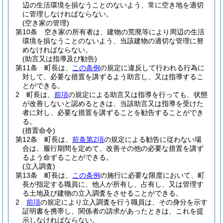
辺の生活環境を損なうことのないよう、常に空き地を適切
に管理しなければならない。
(空き家の管理)
第10条
空き家の所有者は、建物の荒廃等により周辺の生活
環境を損なうことのないよう、当該建物の適切な管理に努
めなければならない。
(助言又は指導及び勧告)
第11条
町長は、
この条例
の規定に違反して行われる行為に
対して、必要な措置を講ずるよう助言し、又は指導するこ
とができる。
2
町長は、
前項
の規定による助言又は指導を行っても、状態
が改善しないと認めるときは、当該助言又は指導を受けた
者に対し、必要な措置を講ずることを勧告することができ
る。
(措置命令)
第12条
町長は、
前条第2項
の規定による勧告に従わない場
合は、履行期間を定めて、改善その他の必要な措置を講ず
るよう命ずることができる。
(立入調査)
第13条
町長は、
この条例
の施行に必要な限度において、町
長が指定する職員に、他人が所有し、占有し、又は管理す
る土地及び建物の立入調査をさせることができる。
2
前項
の規定により立入調査を行う職員は、その身分を示す
証明書を携帯し、関係者の請求があったときは、これを提
示しなければならない。